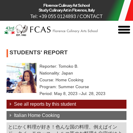
Florence Culinary Art School
Study Culinary Art in Florence, Italy
Tel: +39 055 0124893
/
CONTACT
togg
men
STUDENTS' REPORT
Reporter: Tomoko B.
Nationality: Japan
Course: Home Cooking
Program: Summer Course
Period: May 8, 2023 –Jul. 28, 2023
See all reports by this student
Italian Home Cooking
とにかく料理が好き！色んな国の料理、例えばイン