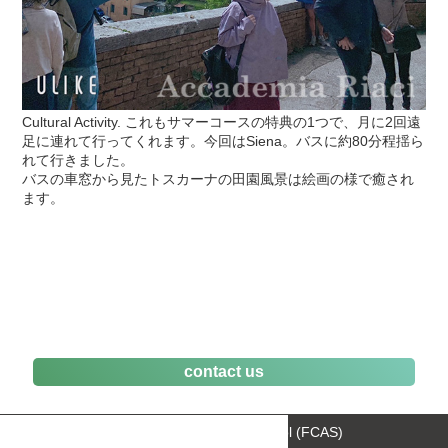
Cultural Activity. これもサマーコースの特典の1つで、月に2回遠
足に連れて行ってくれます。今回はSiena。バスに約80分程揺ら
れて行きました。
バスの車窓から見たトスカーナの田園風景は絵画の様で癒され
ます。
contact us
Florence Culinary Arts School (FCAS)