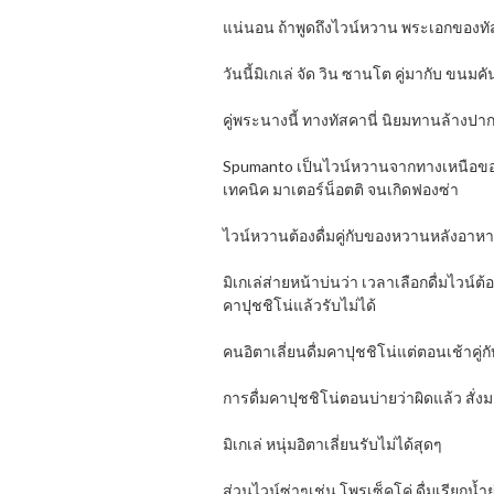
แน่นอน ถ้าพูดถึงไวน์หวาน พระเอกของทั
วันนี้มิเกเล่ จัด วิน ซานโต คู่มากับ ขนมคัน
คู่พระนางนี้ ทางทัสคานี่ นิยมทานล้างป
Spumanto เป็นไวน์หวานจากทางเหนือของอิ
เทคนิค มาเตอร์น็อตติ จนเกิดฟองซ่า
ไวน์หวานต้องดื่มคู่กับของหวานหลังอาหาร ไ
มิเกเล่ส่ายหน้าบ่นว่า เวลาเลือกดื่มไวน์ต้อ
คาปุชชิโน่แล้วรับไม่ได้
คนอิตาเลี่ยนดื่มคาปุชชิโน่แต่ตอนเช้าคู
การดื่มคาปุชชิโน่ตอนบ่ายว่าผิดแล้ว สั่งม
มิเกเล่ หนุ่มอิตาเลี่ยนรับไม่ได้สุดๆ
ส่วนไวน์ซ่าๆเช่น โพรเซ็คโค่ ดื่มเรียกน้ำย