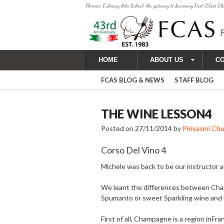
Florence Culinary Arts School: the gateway to becoming First-Class Ch
HOME
ABOUT US
C
FCAS BLOG & NEWS
STAFF BLOG
THE WINE LESSON4
Posted on
27/11/2014
by
Piriyasini C
Corso Del Vino 4
Michele was back to be our instructor 
We leant the differences between Cham
Spumanto or sweet Sparkling wine and 
First of all, Champagne is a region in