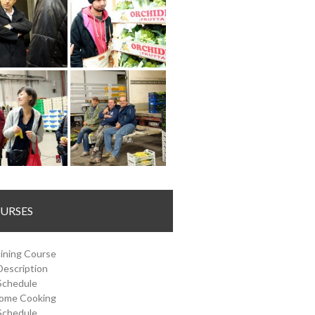
URSES
ining Course
Description
Schedule
Home Cooking
Schedule