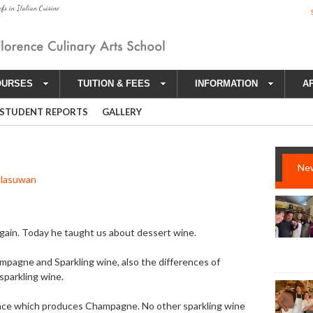
efs in Italian Cuisine
OURSES
TUITION & FEES
INFORMATION
A
STUDENT REPORTS
GALLERY
Ne
hulasuwan
again. Today he taught us about dessert wine.
pagne and Sparkling wine, also the differences of
sparkling wine.
France which produces Champagne. No other sparkling wine