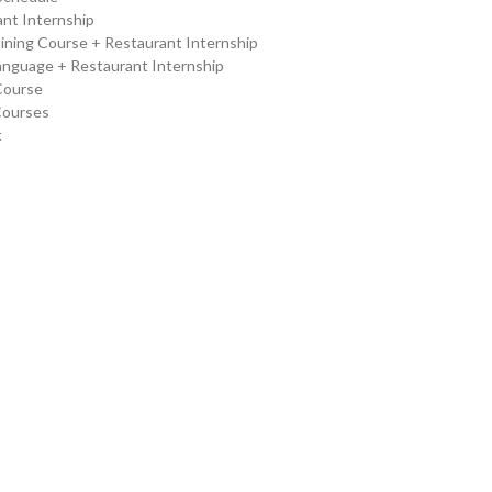
nt Internship
ining Course + Restaurant Internship
Language + Restaurant Internship
Course
Courses
t