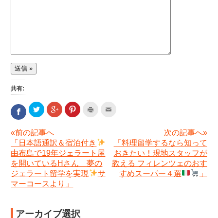
共有:
ク
ク
ク
ク
ク
ク
リ
リ
リ
リ
リ
リ
ッ
ッ
ッ
ッ
ッ
ッ
ク
ク
ク
ク
ク
«前の記事へ
次の記事へ»
ク
し
し
し
し
し
し
「日本語通訳＆宿泊付き
「料理留学するなら知って
て
て
て
て
て
て
由布島で19年ジェラート屋
おきたい！現地スタッフが
Twitter
Google+
Pinterest
印
友
Facebook
で
で
で
刷
達
を開いているHさん 夢の
教える フィレンツェのおす
で
共
共
共
(新
へ
共
ジェラート留学を実現
サ
すめスーパー４選
」
有
有
有
し
メ
有
マーコースより」
(新
(新
(新
い
ー
(新
し
し
し
ウ
ル
し
い
い
い
ィ
で
い
ウ
ウ
ウ
ン
送
ウ
アーカイブ選択