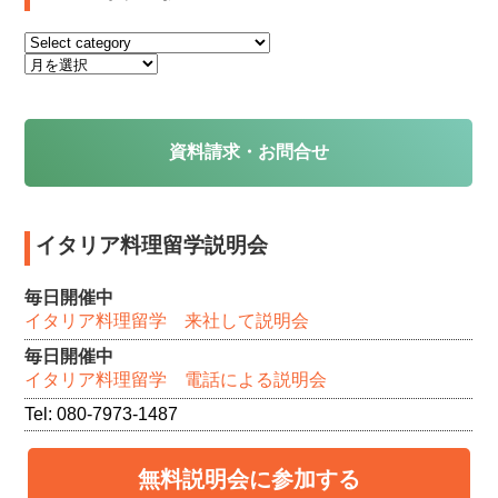
ィ
ィ
ィ
ド
信
ィ
ン
ン
ン
ウ
(新
ン
ド
ド
ド
で
し
ド
ウ
ウ
ウ
開
い
ウ
で
で
で
き
ウ
で
開
開
開
ま
ィ
開
き
き
き
す)
ン
き
ま
ま
ま
ド
ま
す)
す)
す)
ウ
す)
資料請求・お問合せ
で
開
き
ま
す)
イタリア料理留学説明会
毎日開催中
イタリア料理留学 来社して説明会
毎日開催中
イタリア料理留学 電話による説明会
Tel: 080-7973-1487
無料説明会に参加する