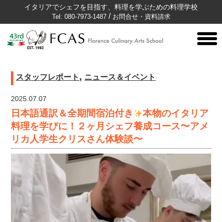
イタリアでシェフを目指す、料理を学ぶための料理学校
/
Tel: 080-7973-1487
お問合せ・資料請求
togg
men
,
スタッフレポート
ニュース＆イベント
2025.07.07
日本語通訳＆全期間宿泊付き
本物のイタリア
料理を学びに！２ヶ月シェフ養成コース〜アメ
リカ人学生クリスさん体験談〜