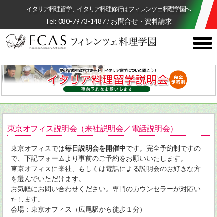
イタリア料理留学、イタリア料理修行はフィレンツェ料理学園へ
Tel: 080-7973-1487
/
お問合せ・資料請求
toggl
menu
東京オフィス説明会（来社説明会／電話説明会）
東京オフィスでは
毎日説明会を開催中
です。完全予約制ですの
で、下記フォームより事前のご予約をお願いいたします。
東京オフィスに来社、もしくは電話による説明会のお好きな方
を選んでいただけます。
お気軽にお問い合わせください。専門のカウンセラーが対応い
たします。
会場：東京オフィス（広尾駅から徒歩１分）