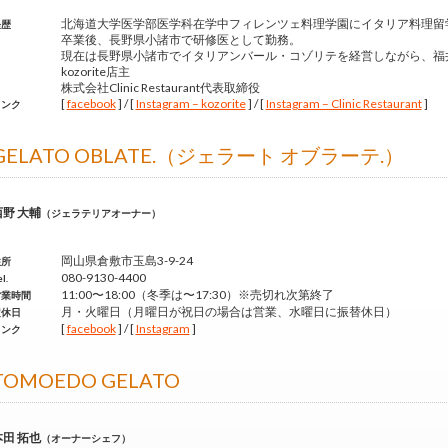
北海道大学医学部医学科在学中フィレンツェ料理学園にイタリア料理留
経歴
卒業後、長野県小諸市で研修医として勤務。
現在は長野県小諸市でイタリアンバール・コゾリテを経営しながら、福
kozorite店主
株式会社Clinic Restaurant代表取締役
[
facebook
] / [
Instagram – kozorite
] / [
Instagram – Clinic Restaurant
]
リンク
GELATO OBLATE.（ジェラート オブラーテ.）
西野 大輔
（ジェラテリアオーナー）
岡山県倉敷市玉島3-9-24
住所
080-9130-4400
l.
11:00〜18:00（冬季は〜17:30）※売切れ次第終了
営業時間
月・火曜日（月曜日が祝日の場合は営業、水曜日に振替休日）
定休日
[
facebook
] / [
Instagram
]
リンク
TOMOEDO GELATO
本田 拓也
（オーナーシェフ）