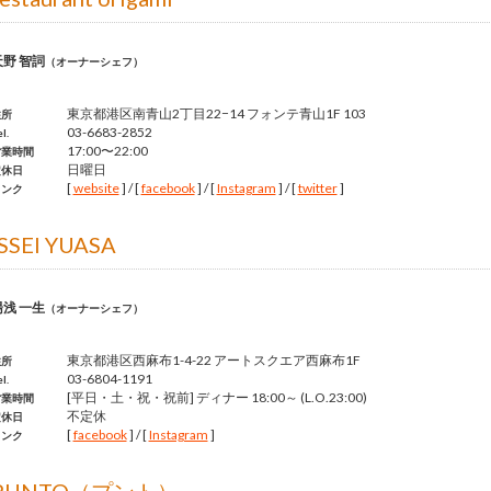
天野 智詞
（オーナーシェフ）
東京都港区南青山2丁目22−14 フォンテ青山1F 103
住所
03-6683-2852
l.
17:00〜22:00
営業時間
日曜日
定休日
[
website
] / [
facebook
] / [
Instagram
] / [
twitter
]
リンク
ISSEI YUASA
湯浅 一生
（オーナーシェフ）
東京都港区西麻布1-4-22 アートスクエア西麻布1F
住所
03-6804-1191
l.
[平日・土・祝・祝前] ディナー 18:00～ (L.O.23:00)
営業時間
不定休
定休日
[
facebook
] / [
Instagram
]
リンク