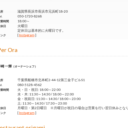
滋賀県長浜市長浜市元浜町18-20
住所
050-1720-8268
l.
18:00～
営業時間
火曜日
定休日
定休日は基本的に火曜日です。
[
Instagram
]
リンク
Per Ora
早崎 一輝
（オーナーシェフ）
千葉県船橋市北本町2-44-12第三金子ビルS1
住所
080-5128-4562
l.
火・日・祝日: 18:00～22:00
営業時間
水・木: 11:30～14:30 / 18:00～22:00
金・祝前日: 11:30～14:30 / 18:00～23:00
土: 11:30～14:30 / 17:30～23:00
月曜日・第2日曜日 ※月曜日が祝日の場合は営業を行い翌日休みとな
定休日
[
Instagram
]
リンク
estaurant origami