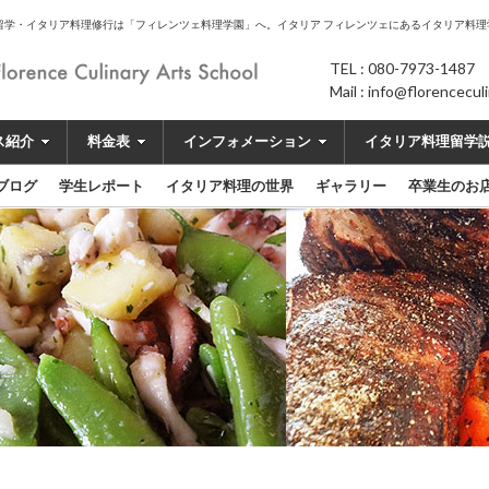
留学・イタリア料理修行は「フィレンツェ料理学園」へ。イタリア フィレンツェにあるイタリア料理
TEL : 080-7973-1487
Mail : info@florencecu
ス紹介
料金表
インフォメーション
イタリア料理留学
ブログ
学生レポート
イタリア料理の世界
ギャラリー
卒業生のお