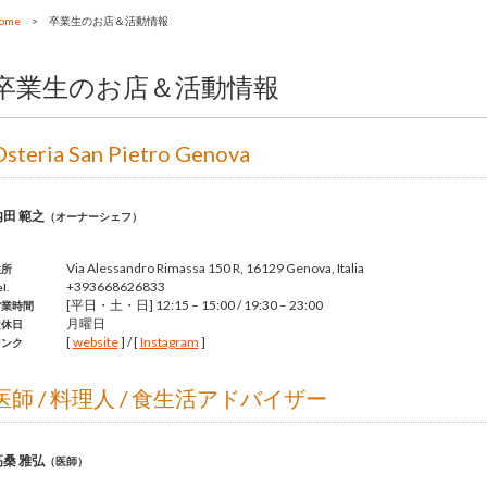
ome
>
卒業生のお店＆活動情報
卒業生のお店＆活動情報
Osteria San Pietro Genova
内田 範之
（オーナーシェフ）
Via Alessandro Rimassa 150 R, 16129 Genova, Italia
住所
+393668626833
l.
[平日・土・日] 12:15 – 15:00 / 19:30 – 23:00
営業時間
月曜日
定休日
[
website
] / [
Instagram
]
リンク
医師 / 料理人 / 食生活アドバイザー
高桑 雅弘
（医師）