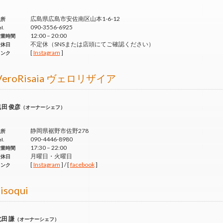
広島県広島市安佐南区山本1-6-12
住所
090-3556-6925
l.
12:00 – 20:00
営業時間
不定休（SNSまたは店頭にてご確認ください）
定休日
[
Instagram
]
リンク
VeroRisaia ヴェロリザイア
眞田 俊彦
（オーナーシェフ）
静岡県裾野市佐野278
住所
090-4446-8980
l.
17:30 – 22:00
営業時間
月曜日・火曜日
定休日
[
Instagram
] / [
facebook
]
リンク
isoqui
田 謙
（オーナーシェフ）