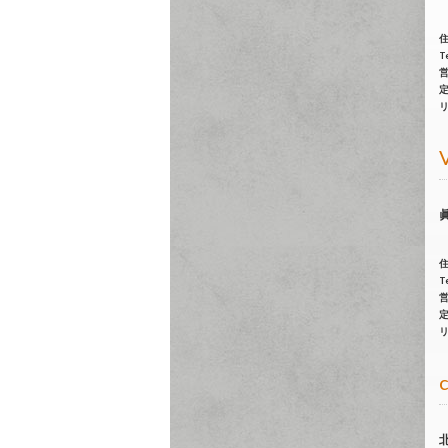
Te
Te
c
北