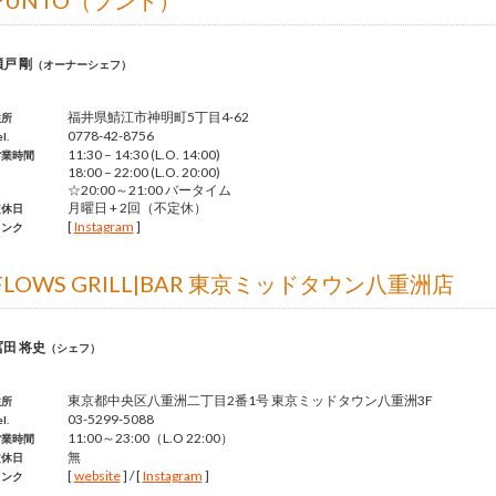
PUNTO（プント）
戸 剛
（オーナーシェフ）
福井県鯖江市神明町5丁目4-62
住所
0778-42-8756
l.
11:30 – 14:30 (L.O. 14:00)
営業時間
18:00 – 22:00 (L.O. 20:00)
☆20:00～21:00 バータイム
月曜日 + 2回（不定休）
定休日
[
Instagram
]
リンク
FLOWS GRILL|BAR 東京ミッドタウン八重洲店
冨田 将史
（シェフ）
東京都中央区八重洲二丁目2番1号 東京ミッドタウン八重洲3F
住所
03-5299-5088
l.
11:00～23:00（L.O 22:00）
営業時間
無
定休日
[
website
] / [
Instagram
]
リンク