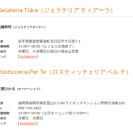
Gelateria Tiâra（ジェラテリア ティアーラ）
高橋和司
（ジェラテリアオーナー）
岩手県紫波郡紫波町北日詰字大日堂7-1
住所
11:00〜18:00（なくなり次第終了）
営業時間
水曜日 ※水曜日が祝日の場合は営業
定休日
[
Instagram
]
リンク
Rosticceria Per Te（ロスティッチェリア ペル テ）
古賀ひかる
（オーナーシェフ）
福岡県福岡市南区皿山2-1-60 ライオンズマンション野間大池南102
住所
092-710-1422
l.
11:00〜19:00（土日モーニング有り 9:00〜）
営業時間
月曜日・火曜日
定休日
[
Instagram
]
リンク