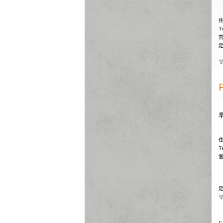
Te
Te
r